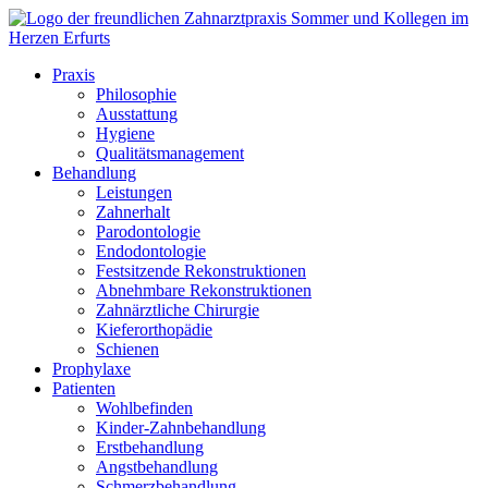
Praxis
Philosophie
Ausstattung
Hygiene
Qualitätsmanagement
Behandlung
Leistungen
Zahnerhalt
Parodontologie
Endodontologie
Festsitzende Rekonstruktionen
Abnehmbare Rekonstruktionen
Zahnärztliche Chirurgie
Kieferorthopädie
Schienen
Prophylaxe
Patienten
Wohlbefinden
Kinder-Zahnbehandlung
Erstbehandlung
Angstbehandlung
Schmerzbehandlung